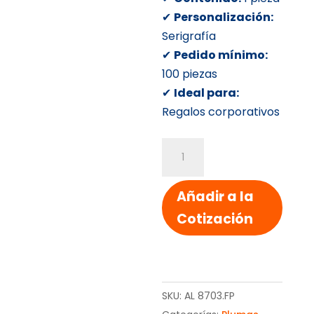
✔
Personalización:
Serigrafía
✔
Pedido mínimo:
100 piezas
✔
Ideal para:
Regalos corporativos
PLUMA
3
EN
Añadir a la
1
Cotización
CON
TOUCH
cantidad
SKU:
AL 8703.FP