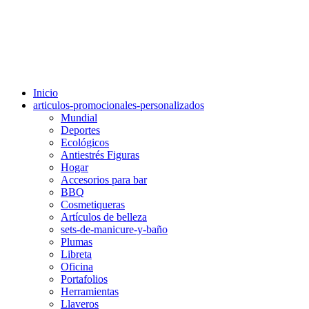
Inicio
articulos-promocionales-personalizados
Mundial
Deportes
Ecológicos
Antiestrés Figuras
Hogar
Accesorios para bar
BBQ
Cosmetiqueras
Artículos de belleza
sets-de-manicure-y-baño
Plumas
Libreta
Oficina
Portafolios
Herramientas
Llaveros