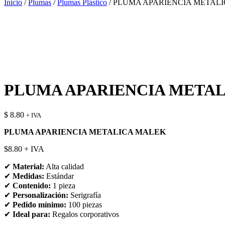
Inicio
/
Plumas
/
Plumas Plástico
/ PLUMA APARIENCIA METAL
PLUMA APARIENCIA META
$
8.80
+ IVA
PLUMA APARIENCIA METALICA MALEK
$8.80 + IVA
✔
Material:
Alta calidad
✔
Medidas:
Estándar
✔
Contenido:
1 pieza
✔
Personalización:
Serigrafía
✔
Pedido mínimo:
100 piezas
✔
Ideal para:
Regalos corporativos