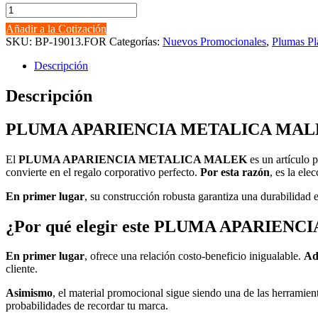
PLUMA
APARIENCIA
Añadir a la Cotización
METALICA
SKU:
BP-19013.FOR
Categorías:
Nuevos Promocionales
,
Plumas Pl
MALEK
cantidad
Descripción
Descripción
PLUMA APARIENCIA METALICA MALEK: 
El
PLUMA APARIENCIA METALICA MALEK
es un artículo 
convierte en el regalo corporativo perfecto.
Por esta razón
, es la el
En primer lugar
, su construcción robusta garantiza una durabilidad
¿Por qué elegir este PLUMA APARIE
En primer lugar
, ofrece una relación costo-beneficio inigualable.
Ad
cliente.
Asimismo
, el material promocional sigue siendo una de las herramie
probabilidades de recordar tu marca.