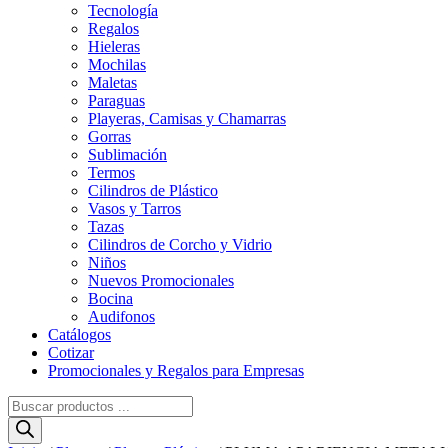
Tecnología
Regalos
Hieleras
Mochilas
Maletas
Paraguas
Playeras, Camisas y Chamarras
Gorras
Sublimación
Termos
Cilindros de Plástico
Vasos y Tarros
Tazas
Cilindros de Corcho y Vidrio
Niños
Nuevos Promocionales
Bocina
Audifonos
Catálogos
Cotizar
Promocionales y Regalos para Empresas
Búsqueda
de
productos