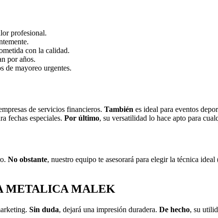
lor profesional.
tantemente.
metida con la calidad.
an por años.
os de mayoreo urgentes.
 empresas de servicios financieros.
También
es ideal para eventos depo
ara fechas especiales.
Por último
, su versatilidad lo hace apto para cualq
ro.
No obstante
, nuestro equipo te asesorará para elegir la técnica ideal
CIA METALICA MALEK
marketing.
Sin duda
, dejará una impresión duradera.
De hecho
, su util