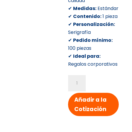
calidad
✔
Medidas:
Estándar
✔
Contenido:
1 pieza
✔
Personalización:
Serigrafía
✔
Pedido mínimo:
100 piezas
✔
Ideal para:
Regalos corporativos
PLUMA
DE
PLASTICO
Añadir a la
VALDIVIA
Cotización
cantidad