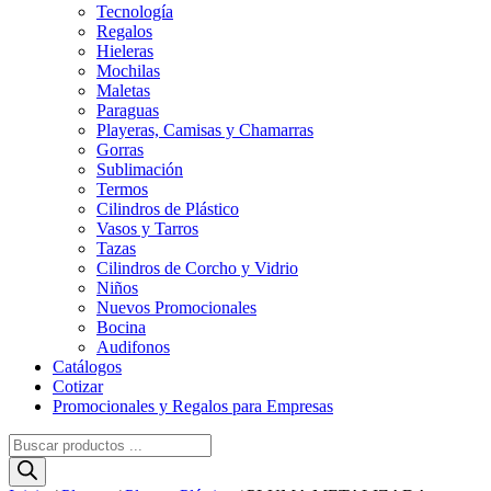
Tecnología
Regalos
Hieleras
Mochilas
Maletas
Paraguas
Playeras, Camisas y Chamarras
Gorras
Sublimación
Termos
Cilindros de Plástico
Vasos y Tarros
Tazas
Cilindros de Corcho y Vidrio
Niños
Nuevos Promocionales
Bocina
Audifonos
Catálogos
Cotizar
Promocionales y Regalos para Empresas
Búsqueda
de
productos