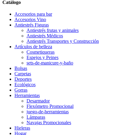
Catálogo
Accesorios para bar
Accesorios Vino
Antiestrés Figuras
Antiestrés frutas y animales
Antiestrés Médicos
Antiestrés Transportes y Construcción
Artículos de belleza
Cosmetiqueras
Espejos y Peines
sets-de-manicure-y-baño
Bolsas
Carpetas
Deportes
Ecológicos
Gorras
Herramientas
Desarmador
Flexómetro Promocional
juego-de-herramientas
Lámparas
Navajas Promocionales
Hieleras
Hogar