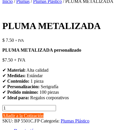
Inicio
/
Plumas
/
Plumas Plástico
/ PLUMA METALIZADA
PLUMA METALIZADA
$
7.50
+ IVA
PLUMA METALIZADA personalizado
$7.50 + IVA
✔
Material:
Alta calidad
✔
Medidas:
Estándar
✔
Contenido:
1 pieza
✔
Personalización:
Serigrafía
✔
Pedido mínimo:
100 piezas
✔
Ideal para:
Regalos corporativos
PLUMA
METALIZADA
Añadir a la Cotización
cantidad
SKU:
BP 5501C.FP
Categoría:
Plumas Plástico