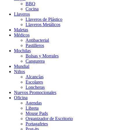
BBQ
Cocina
Llaveros
Llaveros de Plástico
Llaveros Metálicos
Maletas
Médicos
Antibacterial
Pastilleros
Mochilas
Bolsas y Morrales
Cangurera
Mundial
Niños
Alcancías
Escolares
Loncheras
Nuevos Promocionales
Oficina
Agendas
Libreta
Mouse Pads
Organizador de Escritorio
Portagafetes
Post-its