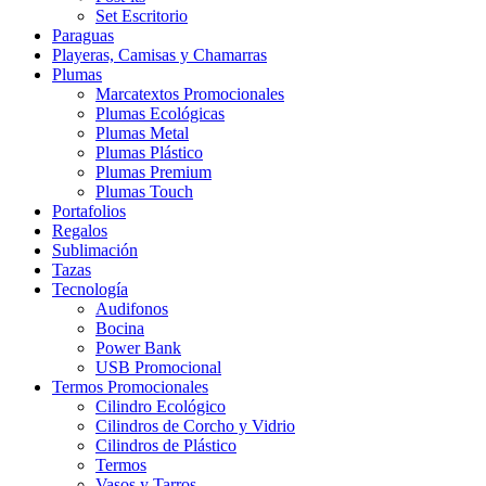
Set Escritorio
Paraguas
Playeras, Camisas y Chamarras
Plumas
Marcatextos Promocionales
Plumas Ecológicas
Plumas Metal
Plumas Plástico
Plumas Premium
Plumas Touch
Portafolios
Regalos
Sublimación
Tazas
Tecnología
Audifonos
Bocina
Power Bank
USB Promocional
Termos Promocionales
Cilindro Ecológico
Cilindros de Corcho y Vidrio
Cilindros de Plástico
Termos
Vasos y Tarros