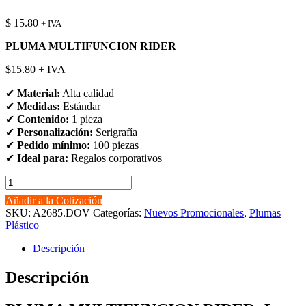
$
15.80
+ IVA
PLUMA MULTIFUNCION RIDER
$15.80 + IVA
✔
Material:
Alta calidad
✔
Medidas:
Estándar
✔
Contenido:
1 pieza
✔
Personalización:
Serigrafía
✔
Pedido mínimo:
100 piezas
✔
Ideal para:
Regalos corporativos
PLUMA
MULTIFUNCION
Añadir a la Cotización
RIDER
SKU:
A2685.DOV
Categorías:
Nuevos Promocionales
,
Plumas
cantidad
Plástico
Descripción
Descripción