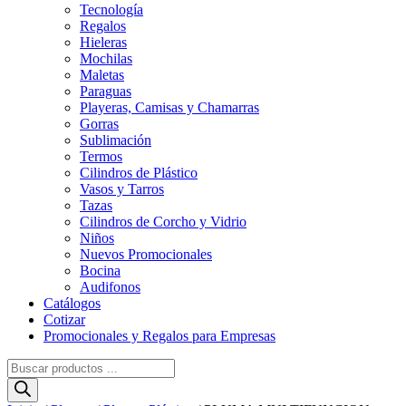
Tecnología
Regalos
Hieleras
Mochilas
Maletas
Paraguas
Playeras, Camisas y Chamarras
Gorras
Sublimación
Termos
Cilindros de Plástico
Vasos y Tarros
Tazas
Cilindros de Corcho y Vidrio
Niños
Nuevos Promocionales
Bocina
Audifonos
Catálogos
Cotizar
Promocionales y Regalos para Empresas
Búsqueda
de
productos