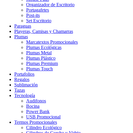
Organizador de Escritorio
Portagafetes
Post-its
Set Escritorio
Paraguas
Playeras, Camisas y Chamarras
Plumas
Marcatextos Promocionales
Plumas Ecológicas
Plumas Metal
Plumas Plástico
Plumas Premium
Plumas Touch
Portafolios
Regalos
Sublimación
Tazas
Tecnología
Audifonos
Bocina
Power Bank
USB Promocional
Termos Promocionales
Cilindro Ecológico
Cilindros de Corcho y Vidrio