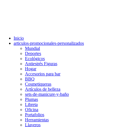
Inicio
articulos-promocionales-personalizados
Mundial
Deportes
Ecológicos
Antiestrés Figuras
Hogar
Accesorios para bar
BBQ
Cosmetiqueras
Artículos de belleza
sets-de-manicure-y-baño
Plumas
Libreta
Oficina
Portafolios
Herramientas
Llaveros