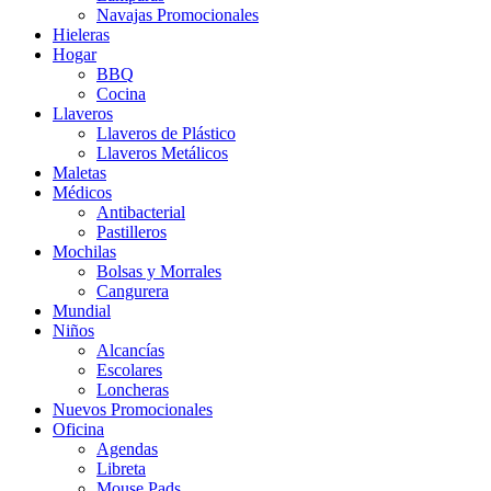
Navajas Promocionales
Hieleras
Hogar
BBQ
Cocina
Llaveros
Llaveros de Plástico
Llaveros Metálicos
Maletas
Médicos
Antibacterial
Pastilleros
Mochilas
Bolsas y Morrales
Cangurera
Mundial
Niños
Alcancías
Escolares
Loncheras
Nuevos Promocionales
Oficina
Agendas
Libreta
Mouse Pads