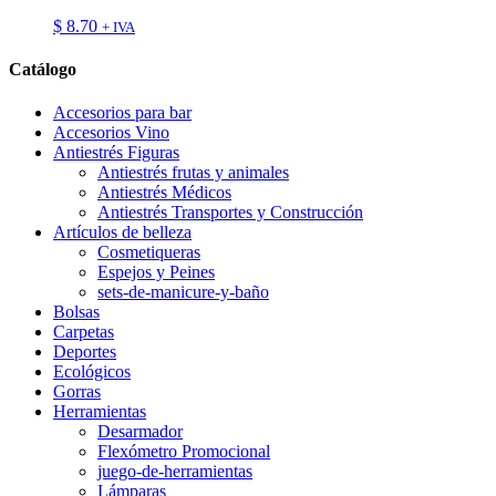
$
8.70
+ IVA
Catálogo
Accesorios para bar
Accesorios Vino
Antiestrés Figuras
Antiestrés frutas y animales
Antiestrés Médicos
Antiestrés Transportes y Construcción
Artículos de belleza
Cosmetiqueras
Espejos y Peines
sets-de-manicure-y-baño
Bolsas
Carpetas
Deportes
Ecológicos
Gorras
Herramientas
Desarmador
Flexómetro Promocional
juego-de-herramientas
Lámparas