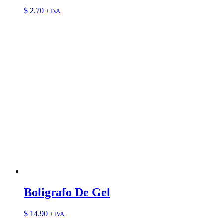
$
2.70
+ IVA
Boligrafo De Gel
$
14.90
+ IVA